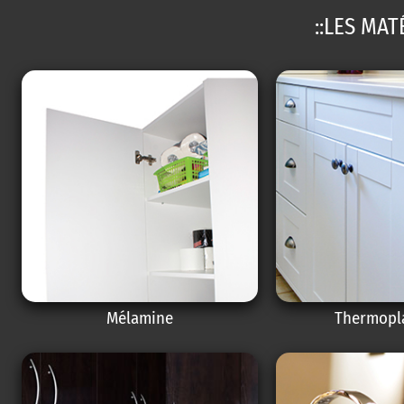
::LES MAT
Mélamine
Thermopl