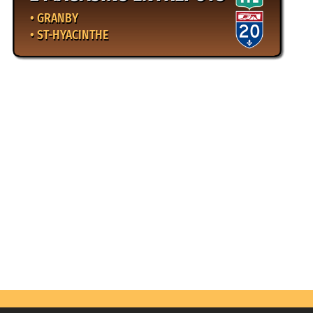
• GRANBY
• ST-HYACINTHE