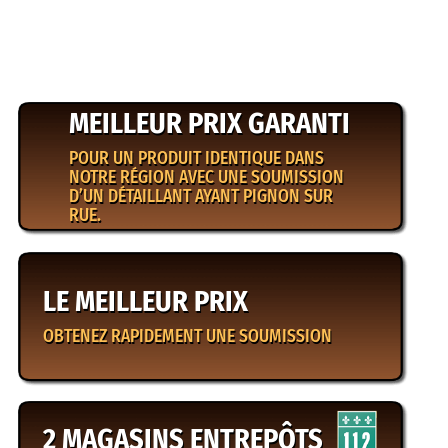
MEILLEUR PRIX GARANTI
POUR UN PRODUIT IDENTIQUE DANS
NOTRE RÉGION AVEC UNE SOUMISSION
D’UN DÉTAILLANT AYANT PIGNON SUR
RUE.
LE MEILLEUR PRIX
OBTENEZ RAPIDEMENT UNE SOUMISSION
2 MAGASINS ENTREPÔTS