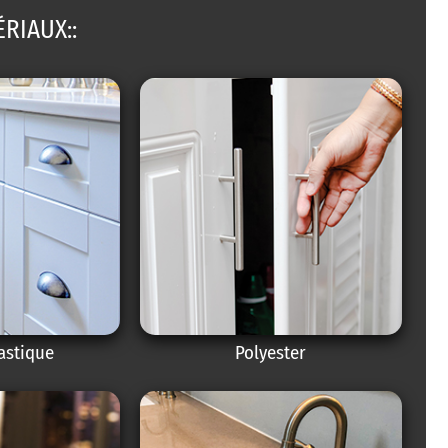
ÉRIAUX::
astique
Polyester